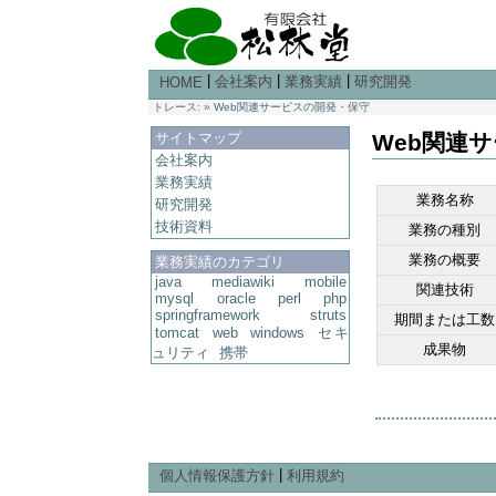
|
|
|
会社案内
業務実績
研究開発
HOME
トレース:
»
Web関連サービスの開発・保守
サイトマップ
Web関連
会社案内
業務実績
業務名称
研究開発
技術資料
業務の種別
業務の概要
業務実績のカテゴリ
java
mediawiki
mobile
関連技術
mysql
oracle
perl
php
springframework
struts
期間または工数
tomcat
web
windows
セキ
成果物
ュリティ
携帯
|
個人情報保護方針
利用規約