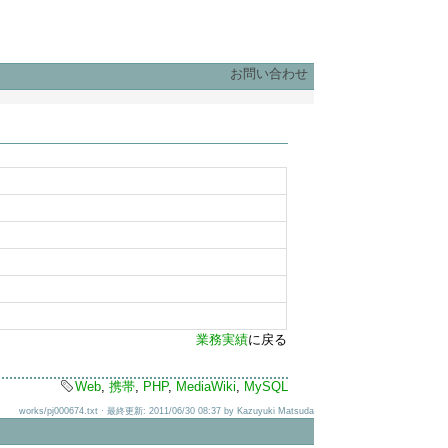
お問い合わせ
業務実績
に戻る
Web
,
携帯
,
PHP
,
MediaWiki
,
MySQL
works/pj000674.txt · 最終更新: 2011/06/30 08:37 by Kazuyuki Matsuda