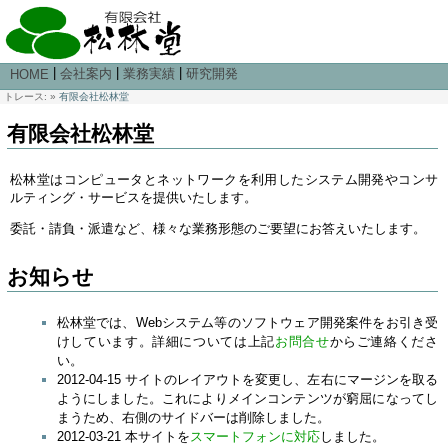
|
|
|
会社案内
業務実績
研究開発
HOME
トレース:
»
有限会社松林堂
有限会社松林堂
松林堂はコンピュータとネットワークを利用したシステム開発やコンサ
ルティング・サービスを提供いたします。
委託・請負・派遣など、様々な業務形態のご要望にお答えいたします。
お知らせ
松林堂では、Webシステム等のソフトウェア開発案件をお引き受
けしています。詳細については上記
お問合せ
からご連絡くださ
い。
2012-04-15 サイトのレイアウトを変更し、左右にマージンを取る
ようにしました。これによりメインコンテンツが窮屈になってし
まうため、右側のサイドバーは削除しました。
2012-03-21 本サイトを
スマートフォンに対応
しました。