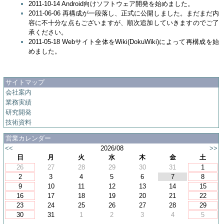
2011-10-14 Android向けソフトウェア開発を始めました。
2011-06-06 再構成が一段落し、正式に公開しました。まだまだ内
容に不十分な点もございますが、順次追加していきますのでご了
承ください。
2011-05-18 Webサイト全体をWiki(DokuWiki)によって再構成を始
めました。
サイトマップ
会社案内
業務実績
研究開発
技術資料
営業カレンダー
<<
2026/08
>>
日
月
火
水
木
金
土
26
27
28
29
30
31
1
2
3
4
5
6
7
8
9
10
11
12
13
14
15
16
17
18
19
20
21
22
23
24
25
26
27
28
29
30
31
1
2
3
4
5