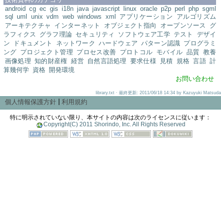
android
cg
ec
gis
i18n
java
javascript
linux
oracle
p2p
perl
php
sgml
sql
uml
unix
vdm
web
windows
xml
アプリケーション
アルゴリズム
アーキテクチャ
インターネット
オブジェクト指向
オープンソース
グ
ラフィクス
グラフ理論
セキュリティ
ソフトウェア工学
テスト
デザイ
ン
ドキュメント
ネットワーク
ハードウェア
パターン認識
プログラミ
ング
プロジェクト管理
プロセス改善
プロトコル
モバイル
品質
教養
画像処理
知的財産権
経営
自然言語処理
要求仕様
見積
規格
言語
計
算幾何学
資格
開発環境
お問い合わせ
library.txt · 最終更新: 2011/06/18 14:34 by Kazuyuki Matsuda
|
個人情報保護方針
利用規約
特に明示されていない限り、本サイトの内容は次のライセンスに従います：
Copyright(C) 2011 Shorindo, Inc. All Rights Reserved