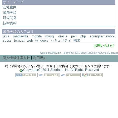
サイトマップ
会社案内
業務実績
研究開発
技術資料
業務実績のカテゴリ
java
mediawiki
mobile
mysql
oracle
perl
php
springframework
struts
tomcat
web
windows
セキュリティ
携帯
お問い合わせ
works/pj000672.txt · 最終更新: 2011/06/16 16:08 by Kazuyuki Matsuda
|
個人情報保護方針
利用規約
特に明示されていない限り、本サイトの内容は次のライセンスに従います：
Copyright(C) 2011 Shorindo, Inc. All Rights Reserved