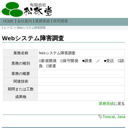
|
|
|
会社案内
業務実績
研究開発
HOME
トレース:
»
Webシステム障害調査
Webシステム障害調査
業務名称
Webシステム障害調査
□新規開発 □保守開発 ■調査 ／ ■受託 □請
業務の種別
負 □派遣
業務の概要
関連技術
期間または工数
成果物
業務実績
に戻る
Tomcat
,
Java