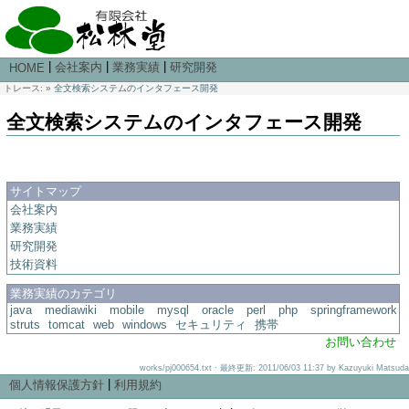
|
|
|
会社案内
業務実績
研究開発
HOME
トレース:
»
全文検索システムのインタフェース開発
全文検索システムのインタフェース開発
サイトマップ
会社案内
業務実績
研究開発
技術資料
業務実績のカテゴリ
java
mediawiki
mobile
mysql
oracle
perl
php
springframework
struts
tomcat
web
windows
セキュリティ
携帯
お問い合わせ
works/pj000654.txt · 最終更新: 2011/06/03 11:37 by Kazuyuki Matsuda
|
個人情報保護方針
利用規約