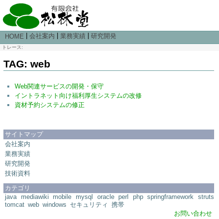
|
|
|
会社案内
業務実績
研究開発
HOME
トレース:
TAG: web
Web関連サービスの開発・保守
イントラネット向け福利厚生システムの改修
資材予約システムの修正
サイトマップ
会社案内
業務実績
研究開発
技術資料
カテゴリ
java
mediawiki
mobile
mysql
oracle
perl
php
springframework
struts
tomcat
web
windows
セキュリティ
携帯
お問い合わせ