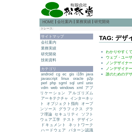
|
|
|
会社案内
業務実績
研究開発
HOME
トレース:
サイトマップ
TAG: デザ
会社案内
業務実績
わかりやすくて
研究開発
ウェブ・ユー
技術資料
ノンデザイナ
ノンデザイナ
カテゴリ
誰のためのデ
android
cg
ec
gis
i18n
java
javascript
linux
oracle
p2p
perl
php
sgml
sql
uml
unix
vdm
web
windows
xml
アプ
リケーション
アルゴリズム
アーキテクチャ
インターネッ
ト
オブジェクト指向
オープ
ンソース
グラフィクス
グラ
フ理論
セキュリティ
ソフト
ウェア工学
テスト
デザイン
ドキュメント
ネットワーク
ハードウェア
パターン認識