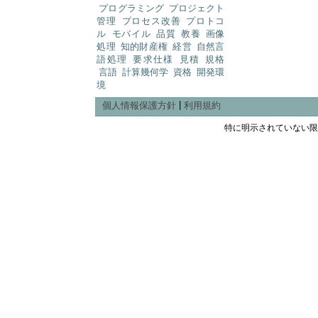
プログラミング
プロジェクト
管理
プロセス改善
プロトコ
ル
モバイル
品質
教養
画像
処理
知的財産権
経営
自然言
語処理
要求仕様
見積
規格
言語
計算幾何学
資格
開発環
境
|
個人情報保護方針
利用規約
特に明示されていない限