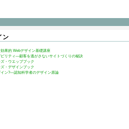
イン
効果的 Webデザイン基礎講座
ザビリティ―顧客を逃がさないサイトづくりの秘訣
ーズ・ウエッブブック
ーズ・デザインブック
ザイン?―認知科学者のデザイン原論