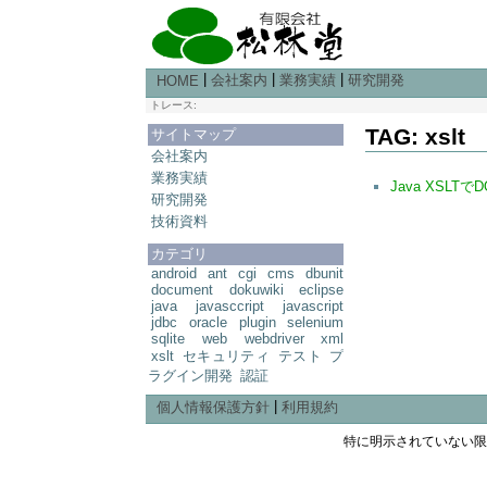
|
|
|
会社案内
業務実績
研究開発
HOME
トレース:
TAG: xslt
サイトマップ
会社案内
業務実績
Java XSLT
研究開発
技術資料
カテゴリ
android
ant
cgi
cms
dbunit
document
dokuwiki
eclipse
java
javasccript
javascript
jdbc
oracle
plugin
selenium
sqlite
web
webdriver
xml
xslt
セキュリティ
テスト
プ
ラグイン開発
認証
|
個人情報保護方針
利用規約
特に明示されていない限