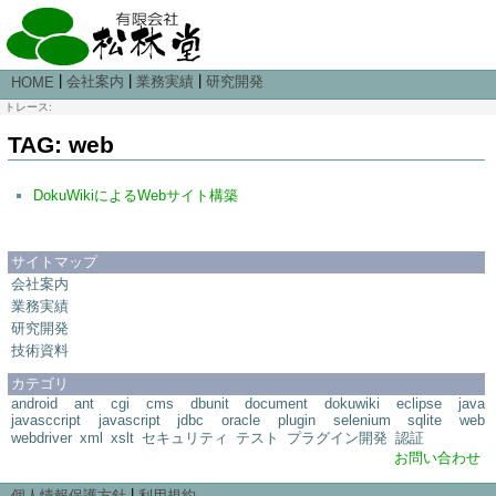
|
|
|
会社案内
業務実績
研究開発
HOME
トレース:
TAG: web
DokuWikiによるWebサイト構築
サイトマップ
会社案内
業務実績
研究開発
技術資料
カテゴリ
android
ant
cgi
cms
dbunit
document
dokuwiki
eclipse
java
javasccript
javascript
jdbc
oracle
plugin
selenium
sqlite
web
webdriver
xml
xslt
セキュリティ
テスト
プラグイン開発
認証
お問い合わせ
|
個人情報保護方針
利用規約