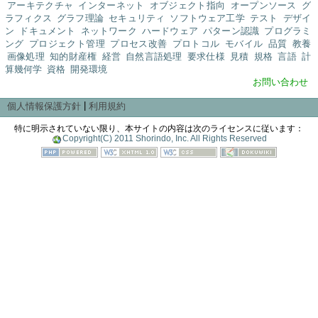
アーキテクチャ
インターネット
オブジェクト指向
オープンソース
グ
ラフィクス
グラフ理論
セキュリティ
ソフトウェア工学
テスト
デザイ
ン
ドキュメント
ネットワーク
ハードウェア
パターン認識
プログラミ
ング
プロジェクト管理
プロセス改善
プロトコル
モバイル
品質
教養
画像処理
知的財産権
経営
自然言語処理
要求仕様
見積
規格
言語
計
算幾何学
資格
開発環境
お問い合わせ
|
個人情報保護方針
利用規約
特に明示されていない限り、本サイトの内容は次のライセンスに従います：
Copyright(C) 2011 Shorindo, Inc. All Rights Reserved