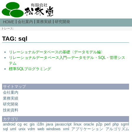
|
|
|
会社案内
業務実績
研究開発
HOME
トレース:
TAG: sql
リレーショナルデータベースの基礎〈データモデル編〉
リレーショナルデータベース入門―データモデル・SQL・管理シス
テム
標準SQLプログラミング
サイトマップ
会社案内
業務実績
研究開発
技術資料
カテゴリ
android
cg
ec
gis
i18n
java
javascript
linux
oracle
p2p
perl
php
sgml
sql
uml
unix
vdm
web
windows
xml
アプリケーション
アルゴリズム