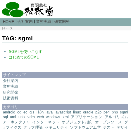
|
|
|
会社案内
業務実績
研究開発
HOME
トレース:
TAG: sgml
SGMLを使いこなす
はじめてのSGML
サイトマップ
会社案内
業務実績
研究開発
技術資料
カテゴリ
android
cg
ec
gis
i18n
java
javascript
linux
oracle
p2p
perl
php
sgml
sql
uml
unix
vdm
web
windows
xml
アプリケーション
アルゴリズム
アーキテクチャ
インターネット
オブジェクト指向
オープンソース
グ
ラフィクス
グラフ理論
セキュリティ
ソフトウェア工学
テスト
デザイ