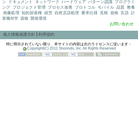
ン
ドキュメント
ネットワーク
ハードウェア
パターン認識
プログラミ
ング
プロジェクト管理
プロセス改善
プロトコル
モバイル
品質
教養
画像処理
知的財産権
経営
自然言語処理
要求仕様
見積
規格
言語
計
算幾何学
資格
開発環境
お問い合わせ
|
個人情報保護方針
利用規約
特に明示されていない限り、本サイトの内容は次のライセンスに従います：
Copyright(C) 2011 Shorindo, Inc. All Rights Reserved