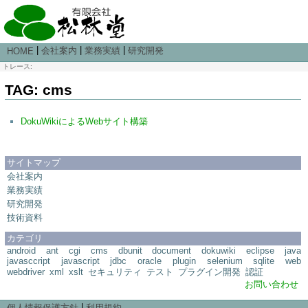
|
|
|
会社案内
業務実績
研究開発
HOME
トレース:
TAG: cms
DokuWikiによるWebサイト構築
サイトマップ
会社案内
業務実績
研究開発
技術資料
カテゴリ
android
ant
cgi
cms
dbunit
document
dokuwiki
eclipse
java
javasccript
javascript
jdbc
oracle
plugin
selenium
sqlite
web
webdriver
xml
xslt
セキュリティ
テスト
プラグイン開発
認証
お問い合わせ
|
個人情報保護方針
利用規約