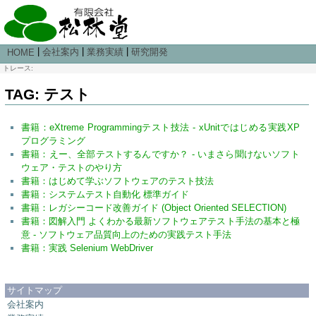
|
|
|
会社案内
業務実績
研究開発
HOME
トレース:
TAG: テスト
書籍：eXtreme Programmingテスト技法 - xUnitではじめる実践XP
プログラミング
書籍：えー、全部テストするんですか？ - いまさら聞けないソフト
ウェア・テストのやり方
書籍：はじめて学ぶソフトウェアのテスト技法
書籍：システムテスト自動化 標準ガイド
書籍：レガシーコード改善ガイド (Object Oriented SELECTION)
書籍：図解入門 よくわかる最新ソフトウェアテスト手法の基本と極
意 - ソフトウェア品質向上のための実践テスト手法
書籍：実践 Selenium WebDriver
サイトマップ
会社案内