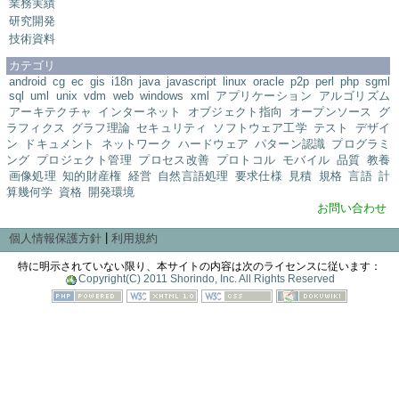
業務実績
研究開発
技術資料
カテゴリ
android
cg
ec
gis
i18n
java
javascript
linux
oracle
p2p
perl
php
sgml
sql
uml
unix
vdm
web
windows
xml
アプリケーション
アルゴリズム
アーキテクチャ
インターネット
オブジェクト指向
オープンソース
グ
ラフィクス
グラフ理論
セキュリティ
ソフトウェア工学
テスト
デザイ
ン
ドキュメント
ネットワーク
ハードウェア
パターン認識
プログラミ
ング
プロジェクト管理
プロセス改善
プロトコル
モバイル
品質
教養
画像処理
知的財産権
経営
自然言語処理
要求仕様
見積
規格
言語
計
算幾何学
資格
開発環境
お問い合わせ
|
個人情報保護方針
利用規約
特に明示されていない限り、本サイトの内容は次のライセンスに従います：
Copyright(C) 2011 Shorindo, Inc. All Rights Reserved