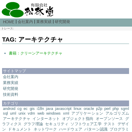
|
|
|
会社案内
業務実績
研究開発
HOME
トレース:
TAG: アーキテクチャ
書籍：クリーンアーキテクチャ
サイトマップ
会社案内
業務実績
研究開発
技術資料
カテゴリ
android
cg
ec
gis
i18n
java
javascript
linux
oracle
p2p
perl
php
sgml
sql
uml
unix
vdm
web
windows
xml
アプリケーション
アルゴリズム
アーキテクチャ
インターネット
オブジェクト指向
オープンソース
グ
ラフィクス
グラフ理論
セキュリティ
ソフトウェア工学
テスト
デザイ
ン
ドキュメント
ネットワーク
ハードウェア
パターン認識
プログラミ